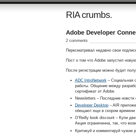
RIA crumbs.
Adobe Developer Conne
2 comments
Пересматривал недавно свои подписк
Пост о том что Adobe запустил нову
После регистрации можно будет полу
ADC IntroNetwork
– Социальная с
работы. Общение между разработ
сертификат от Adobe.
Newsletters – Последние новсти 
Developer Desktop
– AIR приложе
обещают еще в скором времени 
O’Reilly book discount – Купи дв
Акция ограниченна, так, что воз
Критикуй и комментируй чужие р