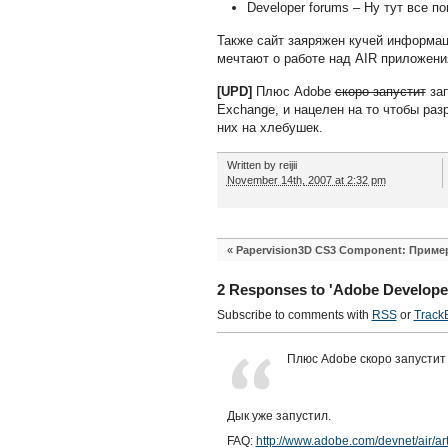
Developer forums – Ну тут все п
Также сайт заяряжен кучей информаци
мечтают о работе над AIR приложени
[UPD]
Плюс Adobe
скоро запустит
зап
Exchange, и нацелен на то чтобы ра
них на хлебушек.
Written by
reijii
November 14th, 2007 at 2:32 pm
«
Papervision3D CS3 Component: Приме
2 Responses to 'Adobe Develope
Subscribe to comments with
RSS
or
Track
Плюс Adobe скоро запустит 
Дык уже запустил.
FAQ:
http://www.adobe.com/devnet/air/ar