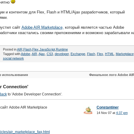
онятно
и и контентом для Flex, Flash и HTML/Ajax разработчиков, который
ями.
устил сайт
Adobe AIR Marketplace,
который является частью Adobe
зработчики хвастались своими приложениями и возможно зарабатывали н
Posted in
AIR
,
Flash
,
Flex
,
JavaScript
,
Runtime
Tagged with
Adobe
,
AIR
,
Ajax
,
CS3
,
developer
,
Exchange
,
Flash
,
Flex
,
HTML
,
Marketplace
social network
р использования
Финальное лого Adobe AI
r Connection'
Back
to 'Adobe Developer Connection'.
сайт Adobe AIR Marketplace
Constantiner
14 Nov 07 at
4:37 pm
ticles/air_marketplace_faq.html