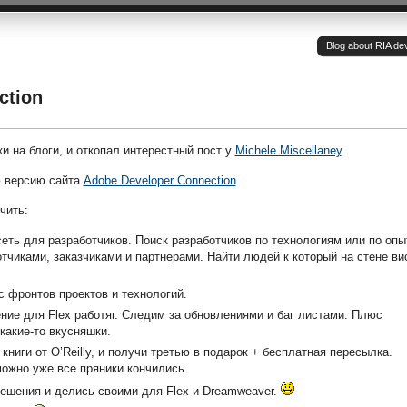
Blog about RIA de
ction
и на блоги, и откопал интерестный пост у
Michele Miscellaney
.
ю версию сайта
Adobe Developer Connection
.
чить:
еть для разработчиков. Поиск разработчиков по технологиям или по опы
чиками, заказчиками и партнерами. Найти людей к который на стене ви
с фронтов проектов и технологий.
ние для Flex работяг. Следим за обновлениями и баг листами. Плюс
какие-то вкусняшки.
е книги от O’Reilly, и получи третью в подарок + бесплатная пересылка.
можно уже все пряники кончились.
ешения и делись своими для Flex и Dreamweaver.