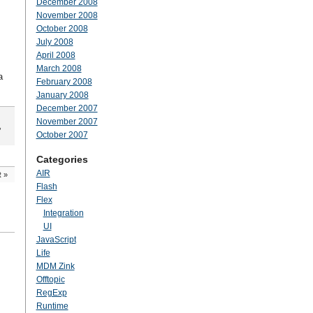
December 2008
November 2008
October 2008
July 2008
April 2008
March 2008
а
February 2008
January 2008
December 2007
November 2007
,
October 2007
Categories
AIR
R
»
Flash
Flex
Integration
UI
JavaScript
Life
MDM Zink
Offtopic
RegExp
Runtime