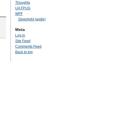
Thoughts
UA FPUG
WPF
Silverlight (wpf/e)
Meta
Log in
Site Feed
Comments Feed
Back to top