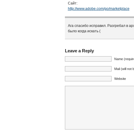
Сайт:
http://www.adobe.com/go/marketplace
Ага спасибо исправил. Разгребал в арх
было когда искать (
Leave a Reply
Name (requir
Mail (will not
Website