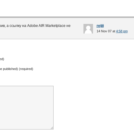
ив, а ссылку на Adobe AIR Marketplace не
reijii
14 Nov 07 at
4:58 pm
ed)
 be published) (required)