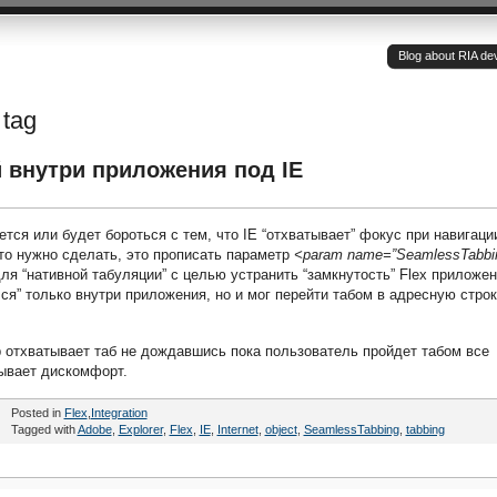
Blog about RIA de
 tag
 внутри приложения под IE
орется или будет бороться с тем, что IE “отхватывает” фокус при навигаци
то нужно сделать, это прописать параметр
<param name=”SeamlessTabbi
ля “нативной табуляции” с целью устранить “замкнутость” Flex приложе
лся” только внутри приложения, но и мог перейти табом в адресную стро
р отхватывает таб не дождавшись пока пользователь пройдет табом все
ывает дискомфорт.
Posted in
Flex
,
Integration
Tagged with
Adobe
,
Explorer
,
Flex
,
IE
,
Internet
,
object
,
SeamlessTabbing
,
tabbing