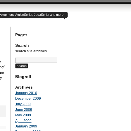
velopment. ActionScript, JavaScript and more.
Pages
Search
search site archives
и
ng”
ния
Blogroll
ку
Archives
January 2010
December 2009
July 2009
June 2009
May 2009
April 2009
January 2009