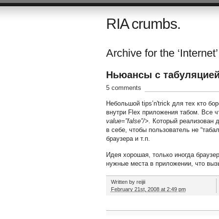
RIA crumbs.
Archive for the ‘Internet’
Ньюансы с табуляцией
5 comments
Небольшой tips’n'trick для тех кто б
внутри Flex приложения табом. Все ч
value=”false”/>.
Который реализован д
в себе, чтобы пользователь не “таба
браузера и т.п.
Идея хорошая, только иногда браузе
нужные места в приложении, что выз
Written by
reijii
February 21st, 2008 at 2:49 pm