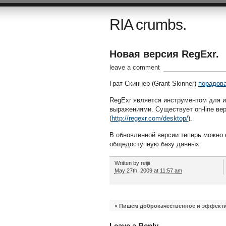
RIA crumbs.
Новая версия RegExr.
leave a comment
Грат Скиннер (Grant Skinner)
порадов
RegExr является инструментом для и
выражениями. Существует on-line ве
(
http://regexr.com/desktop/
).
В обновленной версии теперь можно 
общедоступную базу данных.
Written by
reijii
May 27th, 2009 at 11:57 am
«
Пишем доброкачественное и эффект
Leave a Reply