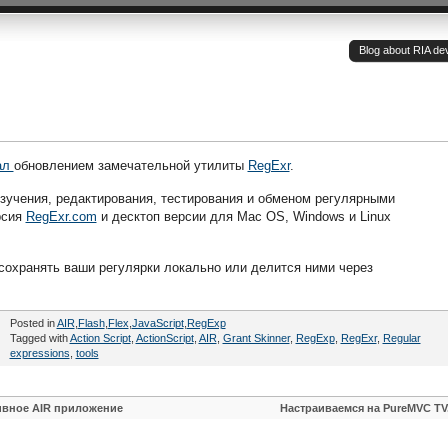
Blog about RIA de
ал
обновлением замечательной утилиты
RegExr
.
зучения, редактирования, тестирования и обменом регулярными
рсия
RegExr.com
и десктоп версии для Mac OS, Windows и Linux
сохранять ваши регулярки локально или делится ними через
Posted in
AIR
,
Flash
,
Flex
,
JavaScript
,
RegExp
Tagged with
Action Script
,
ActionScript
,
AIR
,
Grant Skinner
,
RegExp
,
RegExr
,
Regular
expressions
,
tools
ивное AIR приложение
Настраиваемся на PureMVC TV