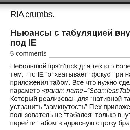
RIA crumbs.
Ньюансы с табуляцией вн
под IE
5 comments
Небольшой tips’n'trick для тех кто бор
тем, что IE “отхватывает” фокус при н
приложения табом. Все что нужно сде
параметр
<param name=”SeamlessTabbi
Который реализован для “нативной т
устранить “замкнутость” Flex приложе
пользователь не “табался” только вну
перейти табом в адресную строку брау