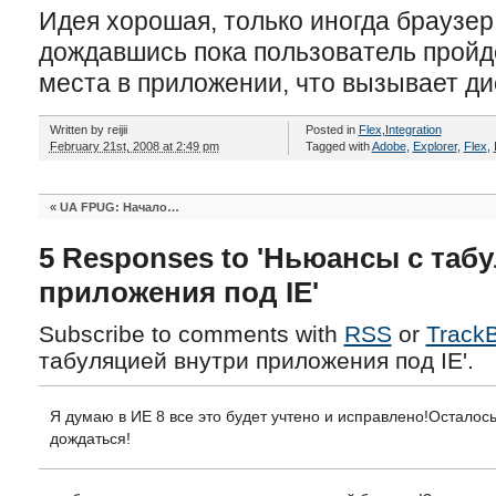
Идея хорошая, только иногда браузер
дождавшись пока пользователь пройд
места в приложении, что вызывает д
Written by
reijii
Posted in
Flex
,
Integration
February 21st, 2008 at 2:49 pm
Tagged with
Adobe
,
Explorer
,
Flex
,
«
UA FPUG: Начало…
5 Responses to 'Ньюансы с таб
приложения под IE'
Subscribe to comments with
RSS
or
Track
табуляцией внутри приложения под IE'.
Я думаю в ИЕ 8 все это будет учтено и исправлено!Осталось
дождаться!