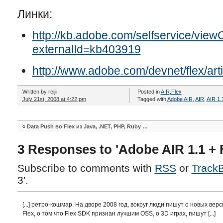
Линки:
http://kb.adobe.com/selfservice/view
externalId=kb403919
http://www.adobe.com/devnet/flex/arti
Written by
reijii
Posted in
AIR
,
Flex
July 21st, 2008 at 4:22 pm
Tagged with
Adobe AIR
,
AIR
,
AIR 1.
«
Data Push во Flex из Java, .NET, PHP, Ruby …
3 Responses to 'Adobe AIR 1.1 + F
Subscribe to comments with
RSS
or
Track
3'.
[...] ретро-кошмар. На дворе 2008 год, вокруг люди пишут о новых верс
Flex, о том что Flex SDK признан лучшим OSS, о 3D играх, пишут [...]