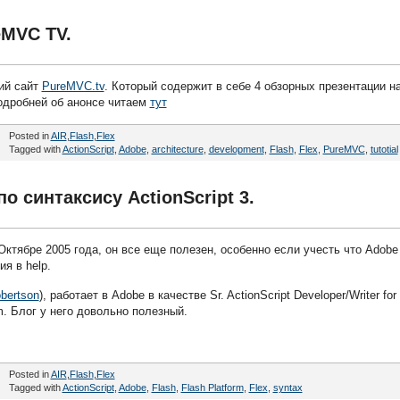
eMVC TV.
ий сайт
PureMVC.tv
. Который содержит в себе 4 обзорных презентации н
Подробней об анонсе читаем
тут
Posted in
AIR
,
Flash
,
Flex
Tagged with
ActionScript
,
Adobe
,
architecture
,
development
,
Flash
,
Flex
,
PureMVC
,
tutotial
о синтаксису ActionScript 3.
 Октябре 2005 года, он все еще полезен, особенно если учесть что Adobe
я в help.
bertson
), работает в Adobe в качестве Sr. ActionScript Developer/Writer for 
m. Блог у него довольно полезный.
Posted in
AIR
,
Flash
,
Flex
Tagged with
ActionScript
,
Adobe
,
Flash
,
Flash Platform
,
Flex
,
syntax