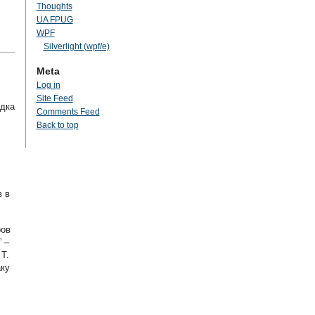
Thoughts
UA FPUG
WPF
Silverlight (wpf/e)
Meta
Log in
Site Feed
здка
Comments Feed
Back to top
в в
ров
 –
Т.
ку