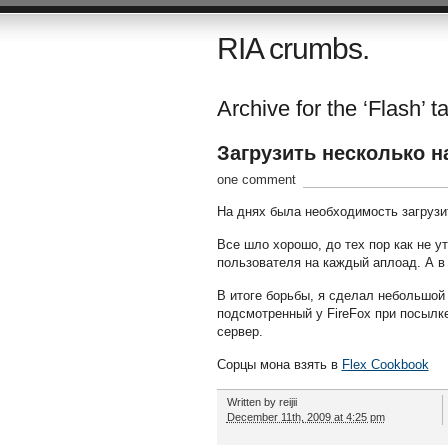
RIA crumbs.
Archive for the ‘Flash’ t
Загрузить несколько 
one comment
На днях была необходимость загрузи
Все шло хорошо, до тех пор как не ут
пользователя на каждый аплоад. А в
В итоге борьбы, я сделал небольшой
подсмотренный у FireFox при посылк
сервер.
Сорцы мона взять в
Flex Cookbook
Written by
reijii
December 11th, 2009 at 4:25 pm