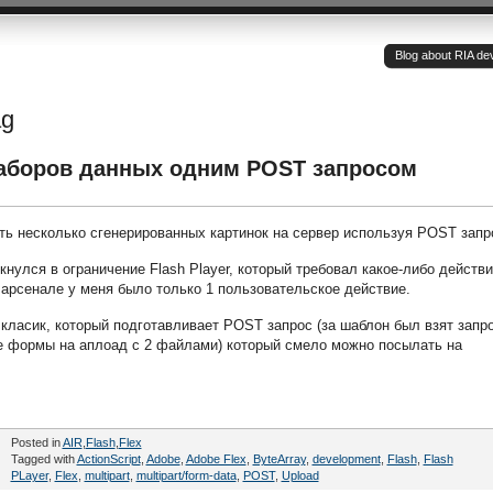
Blog about RIA de
ag
наборов данных одним POST запросом
ть несколько сгенерированных картинок на сервер используя POST запр
кнулся в ограничение Flash Player, который требовал какое-либо действ
 арсенале у меня было только 1 пользовательское действие.
 класик, который подготавливает POST запрос (за шаблон был взят запр
е формы на аплоад с 2 файлами) который смело можно посылать на
Posted in
AIR
,
Flash
,
Flex
Tagged with
ActionScript
,
Adobe
,
Adobe Flex
,
ByteArray
,
development
,
Flash
,
Flash
PLayer
,
Flex
,
multipart
,
multipart/form-data
,
POST
,
Upload