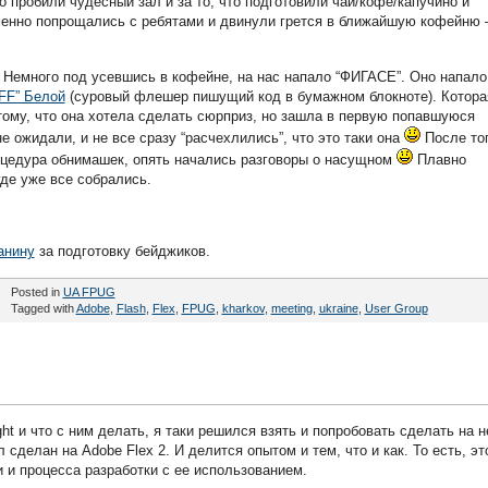
о пробили чудесный зал и за то, что подготовили чай/кофе/капучино и
енно попрощались с ребятами и двинули грется в ближайшую кофейню 
. Немного под усевшись в кофейне, на нас напало “ФИГАСЕ”. Оно напало
FF” Белой
(суровый флешер пишущий код в бумажном блокноте). Котора
ому, что она хотела сделать сюрприз, но зашла в первую попавшуюся
е ожидали, и не все сразу “расчехлились”, что это таки она
После то
роцедура обнимашек, опять начались разговоры о насущном
Плавно
де уже все собрались.
анину
за подготовку бейджиков.
Posted in
UA FPUG
Tagged with
Adobe
,
Flash
,
Flex
,
FPUG
,
kharkov
,
meeting
,
ukraine
,
User Group
ght и что с ним делать, я таки решился взять и попробовать сделать на 
 сделан на Adobe Flex 2. И делится опытом и тем, что и как. То есть, эт
 и процесса разработки с ее использованием.