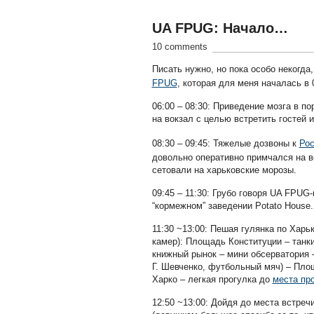
UA FPUG: Начало…
10 comments
Писать нужно, но пока особо некогда
FPUG
, которая для меня началась в 
06:00 – 08:30: Приведение мозга в п
на вокзал с целью встретить гостей 
08:30 – 09:45: Тяжелые дозвоны к
Рос
довольно оперативно примчался на в
сетовали на харьковские морозы.
09:45 – 11:30: Грубо говоря UA FPUG
“кормежном” заведении Potato House.
11:30 ~13:00: Пешая гулянка по Хар
камер): Площадь Конституции – танк
книжный рынок – мини обсерватория – 
Г. Шевченко, футбольный мяч) – Пло
Харко – легкая прогулка до
места пр
12:50 ~13:00: Дойдя до места встре