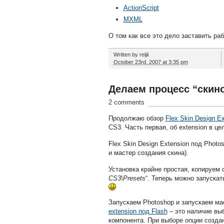
ActionScript
MXML
О том как все это дело заставить ра
Written by
reijii
October 23rd, 2007 at 3:35 pm
Делаем процесс “скино
2 comments
Продолжаю обзор
Flex Skin Design E
CS3. Часть первая, об extension в ц
Flex Skin Design Extension под Phot
и мастер создания скина).
Установка крайне простая, копируем 
CS3\Presets
“. Теперь можно запуска
Запускаем Photoshop и запускаем мас
extension под Flash
– это наличие выб
компонента. При выборе опции созда