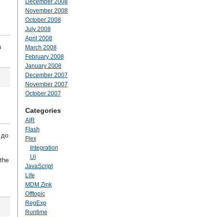
December 2008
November 2008
October 2008
July 2008
April 2008
а
March 2008
February 2008
January 2008
December 2007
November 2007
October 2007
Categories
AIR
Flash
 до
Flex
Integration
UI
the
JavaScript
Life
MDM Zink
Offtopic
RegExp
Runtime