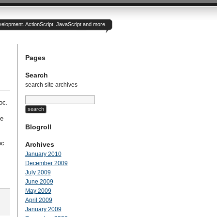
velopment. ActionScript, JavaScript and more.
Pages
Search
search site archives
ос.
ие
Blogroll
ос
Archives
January 2010
December 2009
July 2009
June 2009
May 2009
April 2009
January 2009