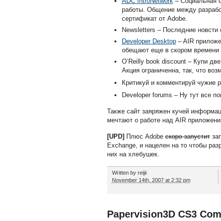
ADC IntroNetwork
– Социальная с
работы. Общение между разработ
сертификат от Adobe.
Newsletters – Последние новсти 
Developer Desktop
– AIR приложе
обещают еще в скором времени 
O’Reilly book discount – Купи дв
Акция ограниченна, так, что воз
Критикуй и комментируй чужие р
Developer forums – Ну тут все п
Также сайт заяряжен кучей информаци
мечтают о работе над AIR приложени
[UPD]
Плюс Adobe
скоро запустит
зап
Exchange, и нацелен на то чтобы ра
них на хлебушек.
Written by
reijii
November 14th, 2007 at 2:32 pm
Papervision3D CS3 Co