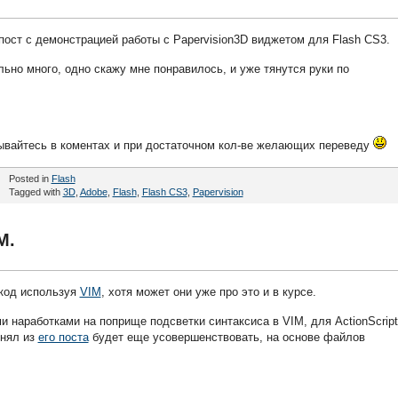
пост с демонстрацией работы с Papervision3D виджетом для Flash CS3.
льно много, одно скажу мне понравилось, и уже тянутся руки по
ывайтесь в коментах и при достаточном кол-ве желающих переведу
Posted in
Flash
Tagged with
3D
,
Adobe
,
Flash
,
Flash CS3
,
Papervision
M.
 код используя
VIM
, хотя может они уже про это и в курсе.
 наработками на поприще подсветки синтаксиса в VIM, для ActionScript
онял из
его поста
будет еще усовершенствовать, на основе файлов