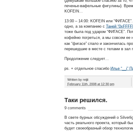
(девушкам большое спасибо за то, чт
печенье-вафельные фигулины). Врем
KOFEIN…
13:00 – 14:00: KOFEIN или “ФИГАСЕ”
одно, а за компанию с
Таней “0xFFFF
тоже была под ударом “ФИГАСЕ”. Пот
кофейню погреться, а мы совсем ее н
как “фигасе” спало и закончилась п
перешедшие в месте с телами в зал г
Продолжение следует…
ps. + отдельное спасибо
Илье “__i” П
Written by
reijii
February 11th, 2008 at 12:30 pm
Таки решился.
9 comments
В свете бурных обсуждений о Silverli
часть реального проекта, который был
будет своеобразный обзор технологии