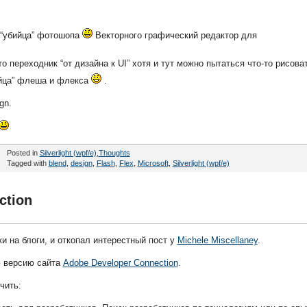
 “убийца” фотошопа
Векторного графичеcкий редактор для
то переходник “от дизайна к UI” хотя и тут можно пытаться что-то рисоват
ийца” флеша и флекса
.
gn.
Posted in
Silverlight (wpf/e)
,
Thoughts
Tagged with
blend
,
design
,
Flash
,
Flex
,
Microsoft
,
Silverlight (wpf/e)
ction
и на блоги, и откопал интерестный пост у
Michele Miscellaney
.
ю версию сайта
Adobe Developer Connection
.
чить: