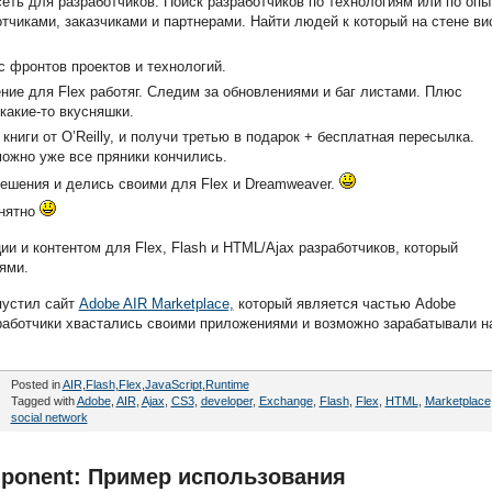
еть для разработчиков. Поиск разработчиков по технологиям или по опы
чиками, заказчиками и партнерами. Найти людей к который на стене ви
с фронтов проектов и технологий.
ние для Flex работяг. Следим за обновлениями и баг листами. Плюс
какие-то вкусняшки.
е книги от O’Reilly, и получи третью в подарок + бесплатная пересылка.
можно уже все пряники кончились.
ешения и делись своими для Flex и Dreamweaver.
онятно
и и контентом для Flex, Flash и HTML/Ajax разработчиков, который
ями.
устил сайт
Adobe AIR Marketplace,
который является частью Adobe
зработчики хвастались своими приложениями и возможно зарабатывали н
Posted in
AIR
,
Flash
,
Flex
,
JavaScript
,
Runtime
Tagged with
Adobe
,
AIR
,
Ajax
,
CS3
,
developer
,
Exchange
,
Flash
,
Flex
,
HTML
,
Marketplace
social network
mponent: Пример использования