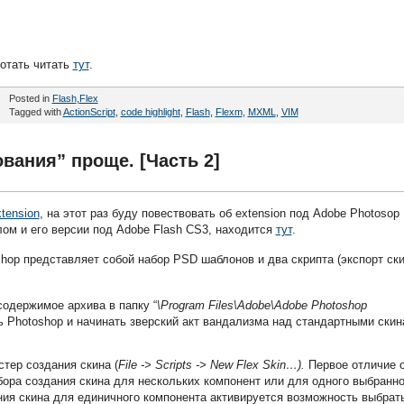
ботать читать
тут
.
Posted in
Flash
,
Flex
Tagged with
ActionScript
,
code highlight
,
Flash
,
Flexm
,
MXML
,
VIM
вания” проще. [Часть 2]
xtension
, на этот раз буду повествовать об extension под Adobe Photosop
елом и его версии под Adobe Flash CS3, находится
тут
.
oshop представляет собой набор PSD шаблонов и два скрипта (экспорт ск
содержимое архива в папку “
\Program Files\Adobe\Adobe Photoshop
ть Photoshop и начинать зверский акт вандализма над стандартными ски
тер создания скина (
File -> Scripts -> New Flex Skin…).
Первое отличие 
ора создания скина для нескольких компонент или для одного выбранно
ния скина для единичного компонента активируется возможность выбрат