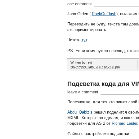
one comment
John Grden (
RockOnFlash
), выложил 
Переводить не буду, текста там дово
экспериментировать.
Читать
тут
.
PS. Если кому нужен перевод, отпис
Written by
reijii
November 14th, 2007 at 2:08 pm
Подсветка кода для VI
leave a comment
Полезняшка, для тех кто пишет свой
Abdul Qabiz’s
решил поделится своими
MXML. Которые он сделал, и как я п
подсветки для AS 2 от
Richard Leider
.
Файлы с настройками подсветки: