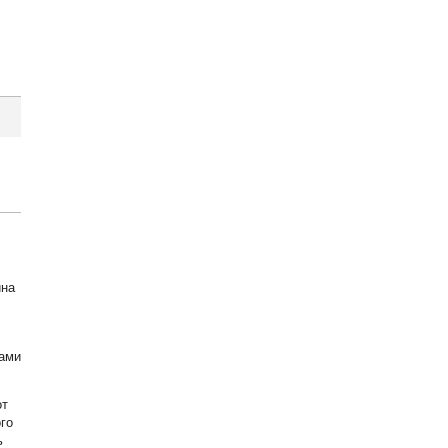
ина
нами
от
го
ь