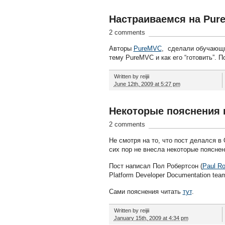
Настраиваемся на Pur
2 comments
Авторы
PureMVC
, сделали обучающ
тему PureMVC и как его “готовить”. 
Written by
reijii
June 12th, 2009 at 5:27 pm
Некоторые пояснения п
2 comments
Не смотря на то, что пост делался в
сих пор не внесла некоторые пояснени
Пост написал Пол Робертсон (
Paul Ro
Platform Developer Documentation tea
Сами пояснения читать
тут
.
Written by
reijii
January 15th, 2009 at 4:34 pm