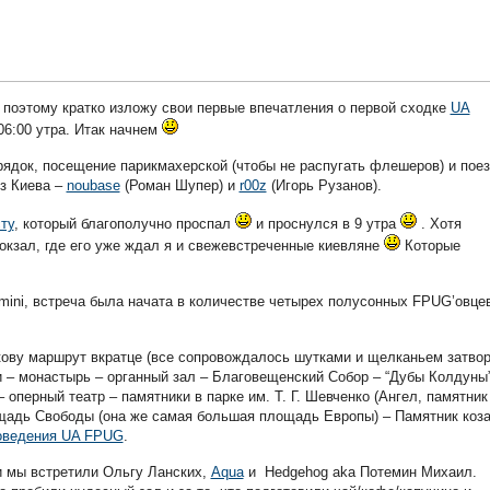
, поэтому кратко изложу свои первые впечатления о первой сходке
UA
06:00 утра. Итак начнем
орядок, посещение парикмахерской (чтобы не распугать флешеров) и пое
из Киева –
noubase
(Роман Шупер) и
r00z
(Игорь Рузанов).
ту
, который благополучно проспал
и проснулся в 9 утра
. Хотя
окзал, где его уже ждал я и свежевстреченные киевляне
Которые
-mini, встреча была начата в количестве четырех полусонных FPUG’овце
ькову маршрут вкратце (все сопровождалось шутками и щелканьем затво
и – монастырь – органный зал – Благовещенский Собор – “Дубы Колдуны”
оперный театр – памятники в парке им. Т. Г. Шевченко (Ангел, памятник 
щадь Свободы (она же самая большая площадь Европы) – Памятник коза
оведения UA FPUG
.
чи мы встретили Ольгу Ланских,
Aqua
и Hedgehog aka Потемин Михаил.