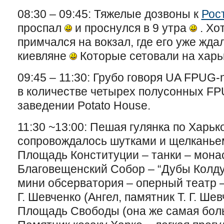
08:30 – 09:45: Тяжелые дозвоны к
Рос
проспал
и проснулся в 9 утра
. Хо
примчался на вокзал, где его уже жда
киевляне
Которые сетовали на харь
09:45 – 11:30: Грубо говоря UA FPUG-
в количестве четырех полусонных FP
заведении Potato House.
11:30 ~13:00: Пешая гулянка по Харьк
сопровождалось шутками и щелканьем
Площадь Конституции – танки – мона
Благовещенский Собор – “Дубы Колду
мини обсерватория – оперный театр – 
Г. Шевченко (Ангел, памятник Т. Г. Ше
Площадь Свободы (она же самая бол