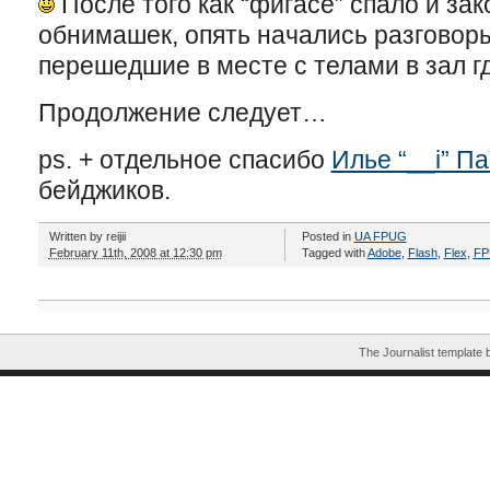
После того как “фигасе” спало и за
обнимашек, опять начались разгово
перешедшие в месте с телами в зал г
Продолжение следует…
ps. + отдельное спасибо
Илье “__i” П
бейджиков.
Written by
reijii
Posted in
UA FPUG
February 11th, 2008 at 12:30 pm
Tagged with
Adobe
,
Flash
,
Flex
,
FP
The Journalist template