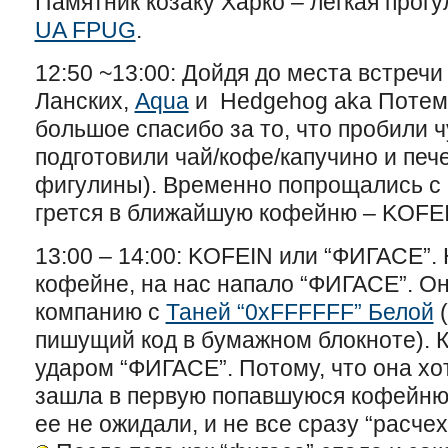
Памятник козаку Харко – легкая прогу
UA FPUG
.
12:50 ~13:00: Дойдя до места встреч
Ланских,
Aqua
и Hedgehog aka Потем
большое спасибо за то, что пробили ч
подготовили чай/кофе/капучино и пе
фигулины). Временно попрощались с 
грется в ближайшую кофейню – KOF
13:00 – 14:00: KOFEIN или “ФИГАСЕ”.
кофейне, на нас напало “ФИГАСЕ”. Он
компанию с
Таней “0xFFFFFF” Белой
(
пишущий код в бумажном блокноте). 
ударом “ФИГАСЕ”. Потому, что она хо
зашла в первую попавшуюся кофейню 
ее не ожидали, и не все сразу “расчех